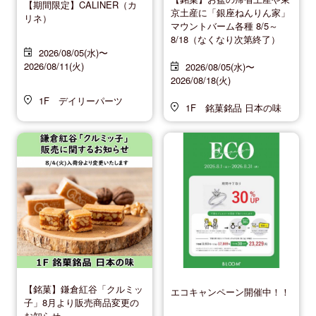
【期間限定】CALINER（カ
京土産に「銀座ねんりん家」
リネ）
マウントバーム各種 8/5～
8/18（なくなり次第終了）
2026/08/05(水)〜
2026/08/11(火)
2026/08/05(水)〜
2026/08/18(火)
1F デイリーパーツ
1F 銘菓銘品 日本の味
【銘菓】鎌倉紅谷「クルミッ
エコキャンペーン開催中！！
子」8月より販売商品変更の
お知らせ