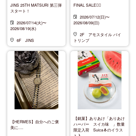
JINS 25TH MATSURI 第三弾
FINAL SALE❤️‍🔥
スタート！
2026/07/12(日)〜
2026/07/14(火)〜
2026/08/09(日)
2026/08/19(水)
2F アモスタイル バイ
6F JINS
トリンプ
【銘菓】ありあけ「ありあけ
【HERMES】自分へのご褒
ハーバー スイカ味 」数量
美に….
限定入荷 Suica🐧のイラス
ト入