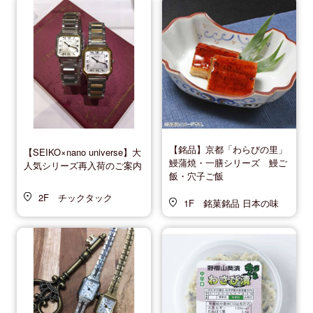
【銘品】京都「わらびの里」
【SEIKO×nano universe】大
鰻蒲焼・一膳シリーズ 鰻ご
人気シリーズ再入荷のご案内
飯・穴子ご飯
2F チックタック
1F 銘菓銘品 日本の味