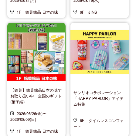
2026/08/31(月)
2026/08/19(水)
1F 銘菓銘品 日本の味
6F JINS
【銘菓】銘菓銘品日本の味で
サンリオコラボレーション
お取り扱い中 全国のギフト
「HAPPY PARLOR」アイテ
(菓子編)
ム特集
2026/06/26(金)〜
2026/08/09(日)
6F タイムレスコンフォ
ート
1F 銘菓銘品 日本の味