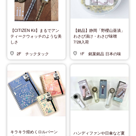
【CITIZEN Kii】まるでアン
【銘品】静岡「野櫻山葵漬」
ティークウォッチのような美
わさび漬け・わさび味噌
しさ
7/28入荷
2F チックタック
1F 銘菓銘品 日本の味
キラキラ煌めくロルバーン
ハンディファンや日傘など夏