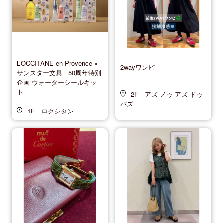
L’OCCITANE en Provence ×
2wayワンピ
サンスター文具 50周年特別
企画 ウォーターシールキッ
ト
2F アズ ノゥ アズ ドゥ
バズ
1F ロクシタン