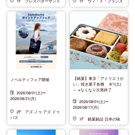
1F プレスバターサンド
1F ヴィ・ド・フランス
【銘菓】東京「アトリエうか
ノベルティフェア開催
い」焼き菓子各種 8/1(土)
～ ※なくなり次第終了
2026/08/01(土)〜
2026/08/31(月)
2026/08/01(土)〜
2026/08/17(月)
2F アズ ノゥ アズ ドゥ
バズ
1F 銘菓銘品 日本の味