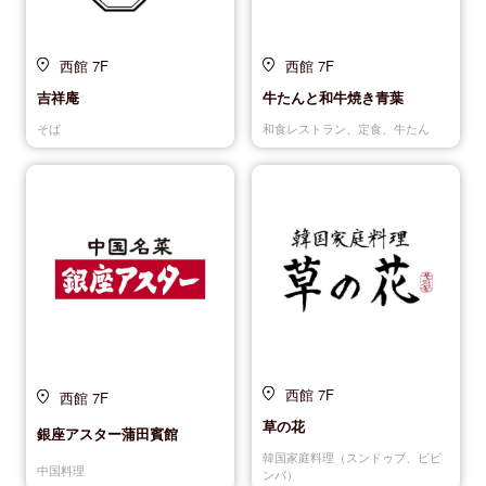
西館 7F
西館 7F
吉祥庵
牛たんと和牛焼き青葉
そば
和食レストラン、定食、牛たん
西館 7F
西館 7F
草の花
銀座アスター蒲田賓館
韓国家庭料理（スンドゥブ、ビビ
中国料理
ンバ）