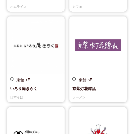
オムライス
カフェ
東館 1F
東館 6F
いろり庵きらく
京紫灯花繚乱
日本そば
ラーメン