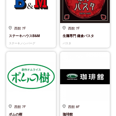
西館 7F
西館 7F
ステーキハウスB&M
生麺専門 鎌倉パスタ
ステーキ,ハンバーグ
パスタ
西館 7F
西館 8F
ポムの樹
珈琲館