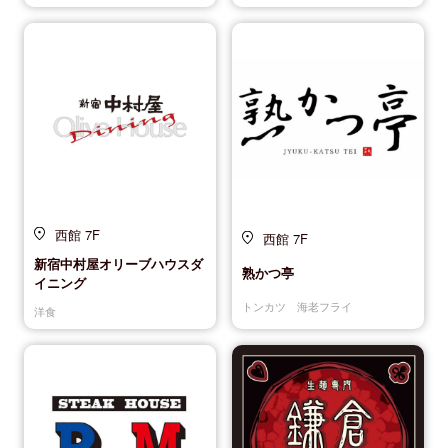
西館 7F
西館 7F
新宿中村屋オリーブハウスダ
熟かつ亭
イニング
トンカツ 海老フライ
洋食