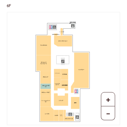
6F
占い ルルドの部屋
ステーションワーク
タリーズコーヒー
ワンズテラス
タイムレス
コンフォート
ハンズ ビー
ファブリスイケテイ
かまわぬ
PXストア
ショコリブ＆
ピローズ
吉祥寺菊屋
［今治］タオル工房
マオ
わちふぃーるど
＋
フィットちゃんランド
ソフィア
セル
JINS
－
シープラ
ジュリア･
なんぼや
オージェ
グランラフィネ