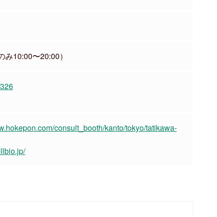
のみ10:00〜20:00）
2326
ww.hokepon.com/consult_booth/kanto/tokyo/tatikawa-
lbio.jp/