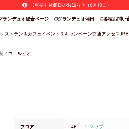
【重要】休館日のお知らせ（8月18日）
グランデュオ総合ページ
グランデュオ蒲田
各種お問い
レストラン＆カフェ
イベント＆キャンペーン
交通アクセス
JRE
舗／ウェルビオ
フロア
4F
マップ