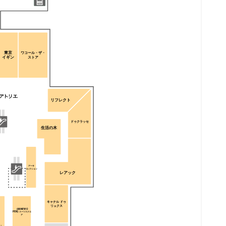
東京
ワコール・ザ・
イギン
ストア
リフレクト
ドゥクラッセ
生活の木
アーサ
コレクション
レアック
キャナル ドゥ
リュクス
【8/8 NEW O
PEN】スーツスクエ
ア
・