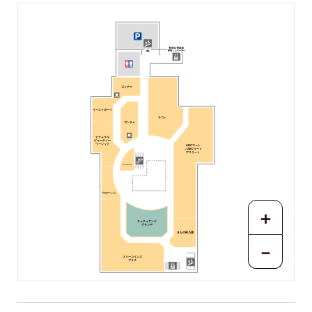
ゴンチャ
イーストボーイ
ラコレ
ゴンチャ
ナチュラル
ビューティー
ベーシック
ABCマート
／ABCマート
アスリート
ピーク＆パイン
プロポーション
＋
チュチュアンナ
グランデ
きもの鈴乃屋
－
スリーコインズ
プラス