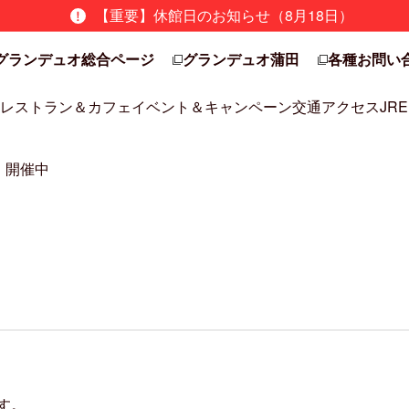
【重要】休館日のお知らせ（8月18日）
グランデュオ総合ページ
グランデュオ蒲田
各種お問い
レストラン＆カフェ
イベント＆キャンペーン
交通アクセス
JRE
】開催中
す。