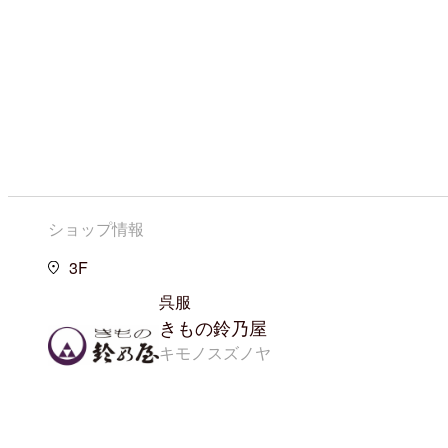
ショップ情報
3F
呉服
きもの鈴乃屋
キモノスズノヤ