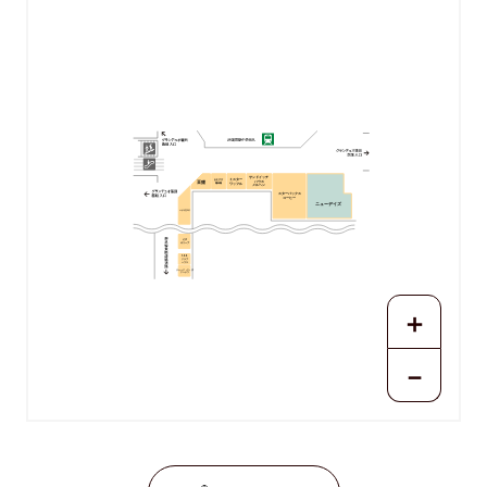
サンドイッチ
ミスター
おむすび
ハウス
豆狸
ワッフル
権米衛
メルヘン
スターバックス
コーヒー
ニューデイズ
ハナガタヤ
ピザ
オリーブ
1.2.3
クラブ
ハウス
ジャック イン ザ
ドーナツ
＋
－