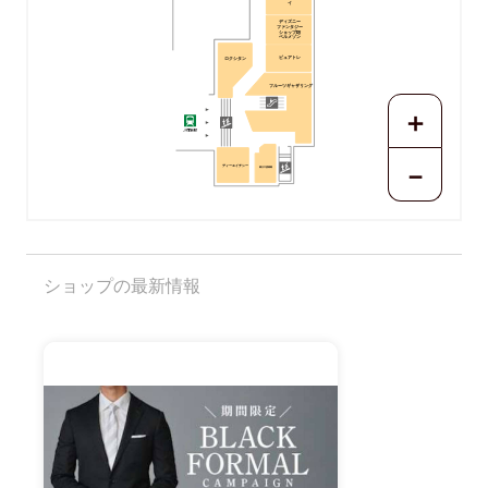
イ
ディズニー
ファンタジー
ショップby
ベルメゾン
ピュアトレ
ロクシタン
フルーツギャザリング
＋
－
ディーエイチシー
果汁工房果琳
ショップの最新情報