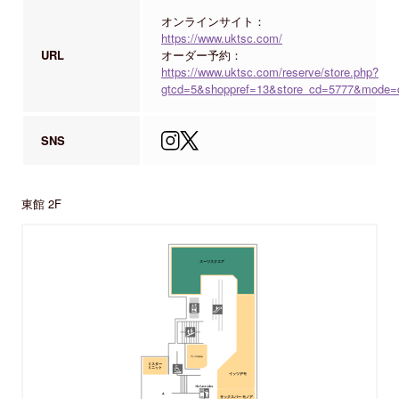
オンラインサイト：
https://www.uktsc.com/
URL
オーダー予約：
https://www.uktsc.com/reserve/store.php?
gtcd=5&shoppref=13&store_cd=5777&mode=di
SNS
東館 2F
スーツスクエア
アトリエはるか
ミスター
ミニット
イッツデモ
サックスバー モノア