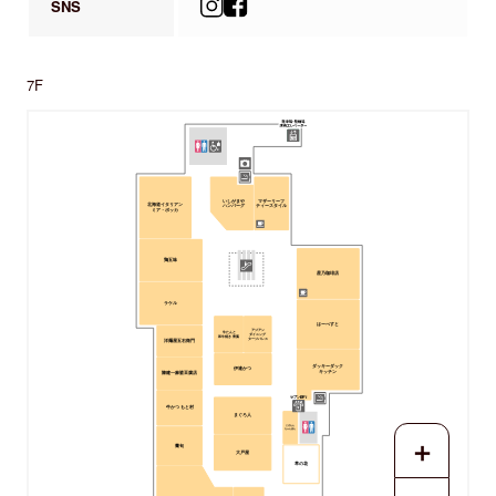
SNS
7F
いしがまや
マザーリーフ
北海道イタリアン
ハンバーグ
ティースタイル
ミア・ボッカ
鶏五味
星乃珈琲店
ラケル
はーべすと
アジアン
牛たんと
ダイニング
和牛焼き 青葉
タージパレス
洋麺屋五右衛門
ダッキーダック
伊達かつ
キッチン
陳建一麻婆豆腐店
牛かつ もと村
まぐろ人
じげもん
ちゃんぽん
＋
蕎旬
大戸屋
草の花