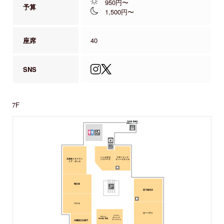
950円〜
予算
1,500円〜
座席
40
SNS
7F
いしがまや
マザーリーフ
北海道イタリアン
ハンバーグ
ティースタイル
ミア・ボッカ
鶏五味
星乃珈琲店
ラケル
はーべすと
アジアン
牛たんと
ダイニング
和牛焼き 青葉
タージパレス
洋麺屋五右衛門