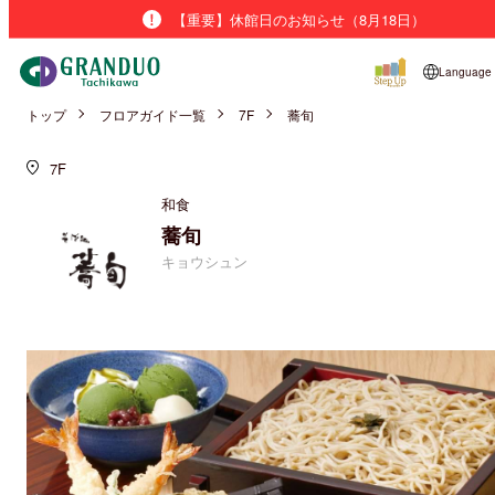
【重要】休館日のお知らせ（8月18日）
Language
トップ
フロアガイド一覧
7F
蕎旬
7F
和食
蕎旬
キョウシュン