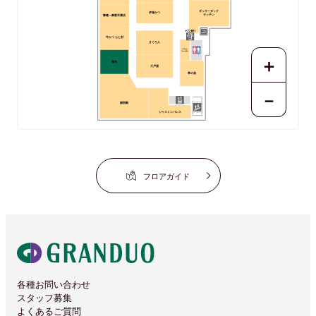
ダッキーダック
伊達かつ
キッチン
陳建一麻婆豆腐店
牛かつ もと村
まぐろ人
じげもん
ちゃんぽん
＋
蕎旬
大戸屋
草の花
－
謝朋殿
ジャスミンパレス
フロアガイド
各種お問い合わせ
スタッフ募集
よくあるご質問