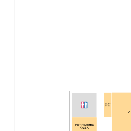
ミスター
ミニット
ア
グローバル治療院/
てもみん