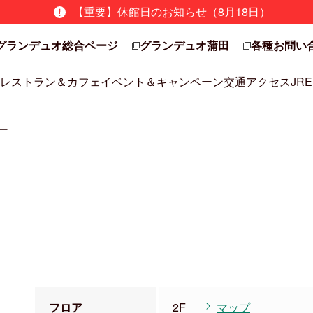
【重要】休館日のお知らせ（8月18日）
グランデュオ総合ページ
グランデュオ蒲田
各種お問い
レストラン＆カフェ
イベント＆キャンペーン
交通アクセス
JRE
ー
フロア
2F
マップ