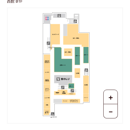
西館 B1F
タカギフーズ
魚力（西館）
かまちかグルメ
デリ
魚力（西館）
北野エース
北野エース
成城石井
SELECT
北野エース
おこわ米八
九州屋
ゑびす
Daikoku
九州屋
北野エース
はなまる
ダイニング
セレクト
横浜
＋
崎陽軒
昇龍園
かまちかグルメ
フーズイベント
とんかつ和幸
かまたのミカタ
かまちかグルメ
チャンロイ
フーズイベント
京鳥
－
うなぎ
鰻々亭