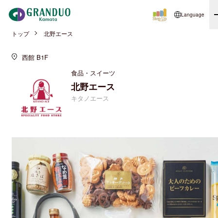
Language
トップ
北野エース
西館 B1F
食品・スイーツ
北野エース
キタノエース