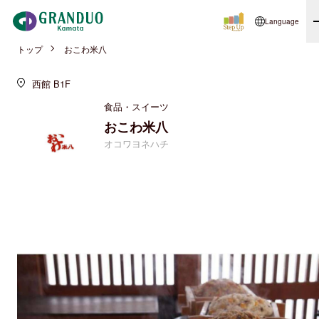
Language
トップ
おこわ米八
西館 B1F
食品・スイーツ
おこわ米八
オコワヨネハチ