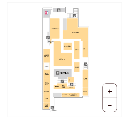
タカギフーズ
魚力（西館）
かまちかグルメ
デリ
魚力（西館）
北野エース
北野エース
成城石井
SELECT
北野エース
おこわ米八
九州屋
ゑびす
Daikoku
九州屋
北野エース
はなまる
ダイニング
セレクト
横浜
＋
崎陽軒
昇龍園
かまちかグルメ
フーズイベント
とんかつ和幸
かまたのミカタ
かまちかグルメ
チャンロイ
フーズイベント
京鳥
－
うなぎ
鰻々亭