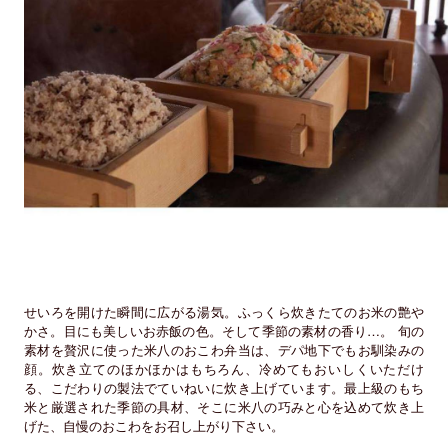
せいろを開けた瞬間に広がる湯気。ふっくら炊きたてのお米の艶や
かさ。目にも美しいお赤飯の色。そして季節の素材の香り…。 旬の
素材を贅沢に使った米八のおこわ弁当は、デパ地下でもお馴染みの
顔。炊き立てのほかほかはもちろん、冷めてもおいしくいただけ
る、こだわりの製法でていねいに炊き上げています。最上級のもち
米と厳選された季節の具材、そこに米八の巧みと心を込めて炊き上
げた、自慢のおこわをお召し上がり下さい。